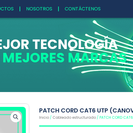
UCTOS
NOSOTROS
CONTÁCTENOS
EJOR TECNOLOGÍA
S MEJORES MARCAS
PATCH CORD CAT6 UTP (CANO
Inicio
/
Cableado estructurado
/ PATCH CORD CAT6