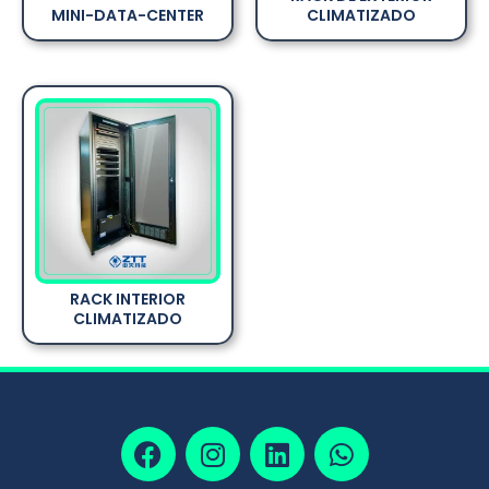
MINI-DATA-CENTER
CLIMATIZADO
RACK INTERIOR
CLIMATIZADO
F
I
L
W
a
n
i
h