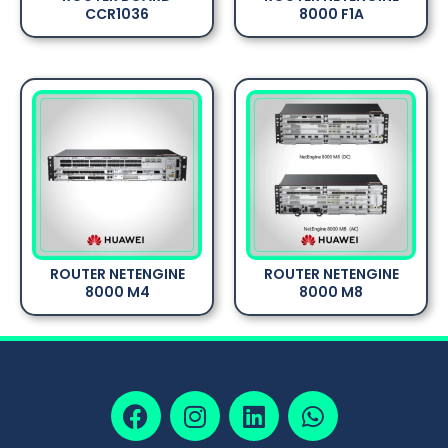
CCR1036
8000 F1A
ROUTER NETENGINE
ROUTER NETENGINE
8000 M4
8000 M8
F
I
L
W
a
n
i
h